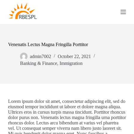
S
k
i
p
t
o
c
o
Venenatis Lectus Magna Fringilla Porttitor
n
t
admin7002
October 22, 2021
e
Banking & Finance
,
Immigration
n
t
Lorem ipsum dolor sit amet, consectetur adipiscing elit, sed do
eiusmod tempor incididunt ut labore et dolore magna aliqua.
Ultrices eros in cursus turpis massa tincidunt. Porttitor rhoncus
dolor purus non. Venenatis lectus magna fringilla urna porttitor
rhoncus dolor. Lectus arcu bibendum at varius vel pharetra
vel. Ut consequat semper viverra nam libero justo laoreet sit.
Mi quis hendrerit dolor magna eget. Nunc faucibus a