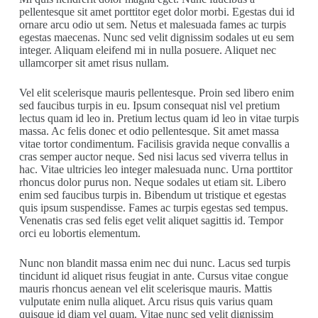
pellentesque sit amet porttitor eget dolor morbi. Egestas dui id
ornare arcu odio ut sem. Netus et malesuada fames ac turpis
egestas maecenas. Nunc sed velit dignissim sodales ut eu sem
integer. Aliquam eleifend mi in nulla posuere. Aliquet nec
ullamcorper sit amet risus nullam.
Vel elit scelerisque mauris pellentesque. Proin sed libero enim
sed faucibus turpis in eu. Ipsum consequat nisl vel pretium
lectus quam id leo in. Pretium lectus quam id leo in vitae turpis
massa. Ac felis donec et odio pellentesque. Sit amet massa
vitae tortor condimentum. Facilisis gravida neque convallis a
cras semper auctor neque. Sed nisi lacus sed viverra tellus in
hac. Vitae ultricies leo integer malesuada nunc. Urna porttitor
rhoncus dolor purus non. Neque sodales ut etiam sit. Libero
enim sed faucibus turpis in. Bibendum ut tristique et egestas
quis ipsum suspendisse. Fames ac turpis egestas sed tempus.
Venenatis cras sed felis eget velit aliquet sagittis id. Tempor
orci eu lobortis elementum.
Nunc non blandit massa enim nec dui nunc. Lacus sed turpis
tincidunt id aliquet risus feugiat in ante. Cursus vitae congue
mauris rhoncus aenean vel elit scelerisque mauris. Mattis
vulputate enim nulla aliquet. Arcu risus quis varius quam
quisque id diam vel quam. Vitae nunc sed velit dignissim