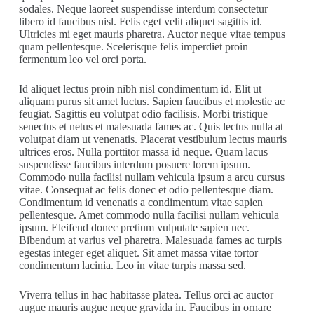
sodales. Neque laoreet suspendisse interdum consectetur
libero id faucibus nisl. Felis eget velit aliquet sagittis id.
Ultricies mi eget mauris pharetra. Auctor neque vitae tempus
quam pellentesque. Scelerisque felis imperdiet proin
fermentum leo vel orci porta.
Id aliquet lectus proin nibh nisl condimentum id. Elit ut
aliquam purus sit amet luctus. Sapien faucibus et molestie ac
feugiat. Sagittis eu volutpat odio facilisis. Morbi tristique
senectus et netus et malesuada fames ac. Quis lectus nulla at
volutpat diam ut venenatis. Placerat vestibulum lectus mauris
ultrices eros. Nulla porttitor massa id neque. Quam lacus
suspendisse faucibus interdum posuere lorem ipsum.
Commodo nulla facilisi nullam vehicula ipsum a arcu cursus
vitae. Consequat ac felis donec et odio pellentesque diam.
Condimentum id venenatis a condimentum vitae sapien
pellentesque. Amet commodo nulla facilisi nullam vehicula
ipsum. Eleifend donec pretium vulputate sapien nec.
Bibendum at varius vel pharetra. Malesuada fames ac turpis
egestas integer eget aliquet. Sit amet massa vitae tortor
condimentum lacinia. Leo in vitae turpis massa sed.
Viverra tellus in hac habitasse platea. Tellus orci ac auctor
augue mauris augue neque gravida in. Faucibus in ornare